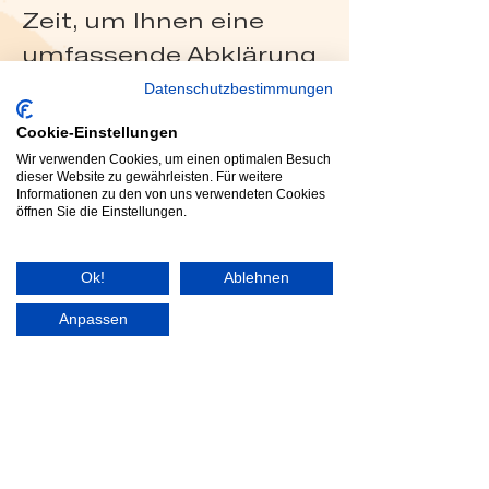
Zeit, um Ihnen eine
umfassende Abklärung
von
Datenschutzbestimmungen
Schilddrüsenerkrankun
Cookie-Einstellungen
gen anzubieten. Dank
Wir verwenden Cookies, um einen optimalen Besuch
dieser Website zu gewährleisten. Für weitere
meiner langjährigen
Informationen zu den von uns verwendeten Cookies
öffnen Sie die Einstellungen.
klinischen und
wissenschaftlichen
Ok!
Ablehnen
Erfahrung mit
Anpassen
Schilddrüsenerkrankun
gen gewährleiste ich
eine Diagnostik und
Behandlung, die auf den
neuesten