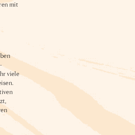
ren mit
eben
-
hr viele
isen.
tiven
zt,
ren