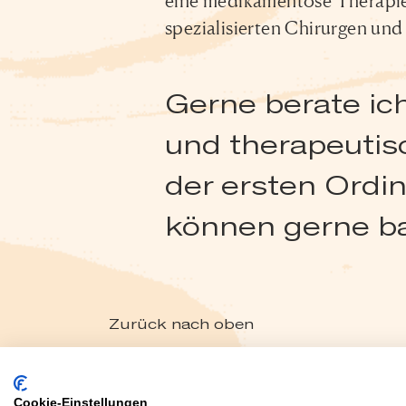
eine medikamentöse Therapie 
spezialisierten Chirurgen u
Gerne berate ich
und therapeutis
der ersten Ordi
können gerne ba
Zurück nach oben
IMPRESSUM
DATENSCHUTZ
Cookie-Einstellungen