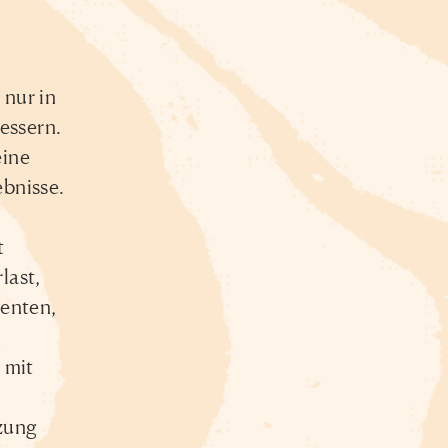
 nur in
essern.
eine
bnisse.
t
last,
ienten,
 mit
tzung