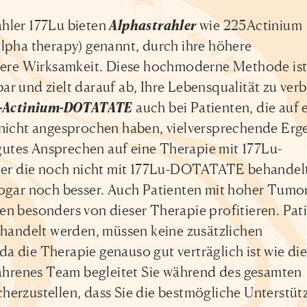
hler 177Lu bieten
Alphastrahler
wie 225Actinium
alpha therapy) genannt, durch ihre höhere
ssere Wirksamkeit. Diese hochmoderne Methode ist
r und zielt darauf ab, Ihre Lebensqualität zu verb
-Actinium-DOTATATE
auch bei Patienten, die auf 
cht angesprochen haben, vielversprechende Erge
n gutes Ansprechen auf eine Therapie mit 177Lu-
r die noch nicht mit 177Lu-DOTATATE behandel
sogar noch besser. Auch Patienten mit hoher Tumor
en besonders von dieser Therapie profitieren. Pat
ndelt werden, müssen keine zusätzlichen
 die Therapie genauso gut verträglich ist wie die
renes Team begleitet Sie während des gesamten
herzustellen, dass Sie die bestmögliche Unterstü