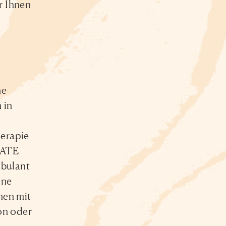
r Ihnen
ne
 in
herapie
TATE
mbulant
ine
nen mit
on oder