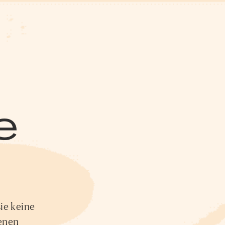
e
ie keine
tenen