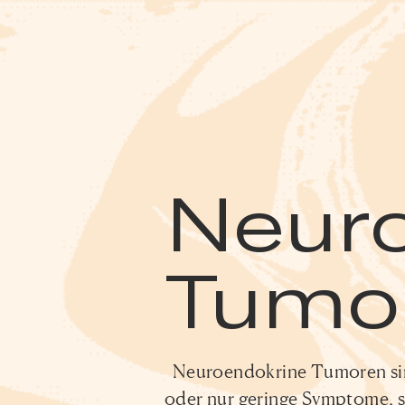
Neur
Tumor
Neuroendokrine Tumoren sind 
oder nur geringe Symptome, so