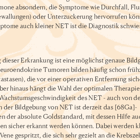
mone absondern, die Symptome wie Durchfall, Flu
zewallungen) oder Unterzuckerung hervorrufen kön
mptome auch kleiner NET ist die Diagnostik schwie
 dieser Erkrankung ist eine möglichst genaue Bil
euroendokrine Tumoren bilden häufig schon frühz
astasen), die vor einer operativen Entfernung sich
er hinaus hängt die Wahl der optimalen Therapie
Wachstumsgeschwindigkeit des NET - auch von de
n der Bildgebung von NET ist derzeit das [68Ga]-
der absolute Goldstandard, mit dessen Hilfe au
n sicher erkannt werden können. Dabei werden kl
ene gespritzt, die sich sehr gezielt an die Krebsze