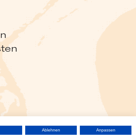
en
sten
Ablehnen
Anpassen
Praxis Alexander Haug