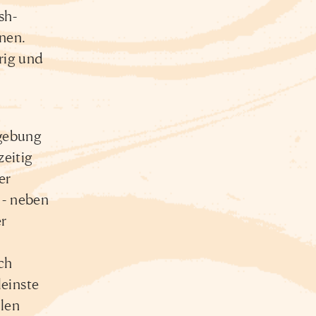
sh-
nen.
rig und
dgebung
eitig
er
 - neben
r
ch
einste
llen