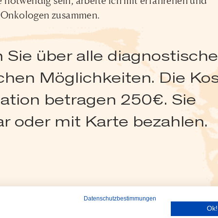
notwendig sein, arbeite ich mit erfahrenen und
nd Onkologen zusammen.
 Sie über alle diagnostisch
chen Möglichkeiten. Die Ko
nation betragen 250€. Sie
r oder mit Karte bezahlen.
Datenschutzbestimmungen
Ok!
© 2025 