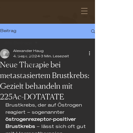
Beitrag
Alle Beiträge
Alexander Haug
Alle Beiträge
4. Sept. 2024
3 Min. Lesezeit
Neue Therapie bei
Prostatakrebs
metastasiertem Brustkrebs:
Lu-PSMA
Schilddrüse
Gezielt behandeln mit
Neuroendokrine Tumore
225Ac-DOTATATE
Lu-DOTATATE
Brustkrebs, der auf Östrogen 
PRRT-Therapie
reagiert – sogenannter 
östrogenrezeptor-positiver 
Brustkrebs
 – lässt sich oft gut 