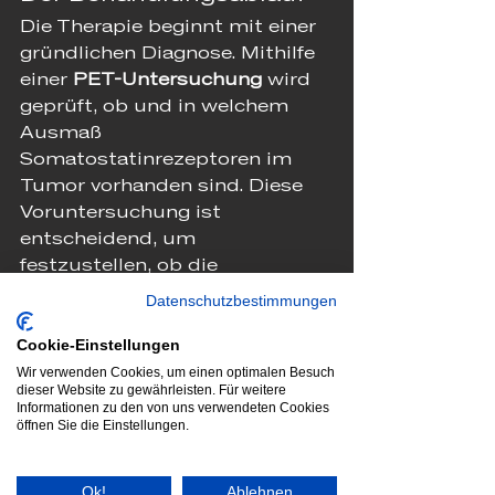
Die Therapie beginnt mit einer 
gründlichen Diagnose. Mithilfe 
einer 
PET-Untersuchung
 wird 
geprüft, ob und in welchem 
Ausmaß 
Somatostatinrezeptoren im 
Tumor vorhanden sind. Diese 
Voruntersuchung ist 
entscheidend, um 
festzustellen, ob die 
Behandlung mit 225Ac-
Datenschutzbestimmungen
DOTATATE erfolgversprechend 
Cookie-Einstellungen
ist. Wenn die entsprechenden 
Rezeptoren nachgewiesen 
Wir verwenden Cookies, um einen optimalen Besuch
dieser Website zu gewährleisten. Für weitere
werden, kann die Therapie 
Informationen zu den von uns verwendeten Cookies
beginnen. Während der 
öffnen Sie die Einstellungen.
Behandlung wird die 
radioaktive Substanz 
Ok!
Ablehnen