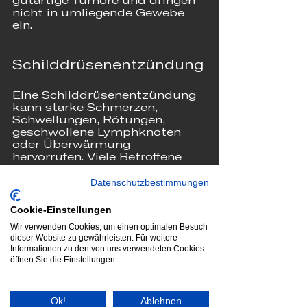
gutartige Tumore und dringen 
nicht in umliegende Gewebe 
ein.
Schilddrüsenentzündung
Eine Schilddrüsenentzündung 
kann starke Schmerzen, 
Schwellungen, Rötungen, 
geschwollene Lymphknoten 
oder Überwärmung 
hervorrufen. Viele Betroffene 
leiden zudem unter hohem 
Fieber oder 
Datenschutzbestimmungen
Schluckbeschwerden. Die 
Ursachen sind häufig 
Cookie-Einstellungen
vorhergehende Virusinfekte im 
Wir verwenden Cookies, um einen optimalen Besuch
Rachenbereich.
dieser Website zu gewährleisten. Für weitere
Informationen zu den von uns verwendeten Cookies
Die Behandlung erfolgt je nach 
öffnen Sie die Einstellungen.
Art der Entzündung meist mit 
entzündungshemmenden 
Medikamenten. Hat sich ein 
Ok!
Ablehnen
Abszess im Organ gebildet, 