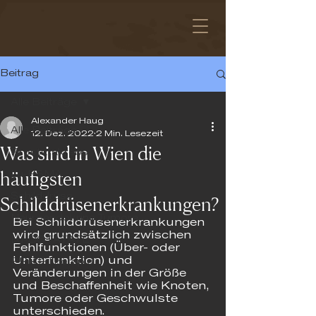
Beitrag
Alle Beiträge
Alexander Haug
Alle Beiträge
12. Dez. 2022
2 Min. Lesezeit
Was sind in Wien die
Prostatakrebs
häufigsten
Lu-PSMA
Schilddrüse
Schilddrüsenerkrankungen?
Neuroendokrine Tumore
Bei Schilddrüsenerkrankungen 
wird grundsätzlich zwischen 
Lu-DOTATATE
Fehlfunktionen (Über- oder 
Unterfunktion) und 
PRRT-Therapie
Veränderungen in der Größe 
und Beschaffenheit wie Knoten, 
Tumore oder Geschwulste 
unterschieden.